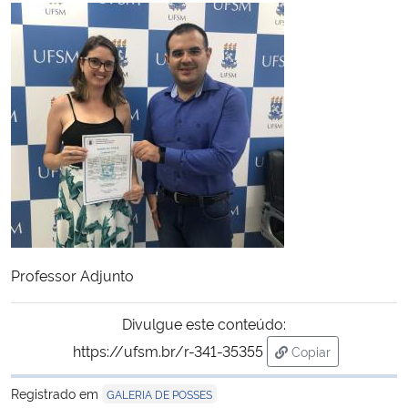
Ministério da Cidadania
Ministério da Saúde
Ministério de Minas e Energia
Ministério da Ciência, Tecnologia, Inovações e Comunicações
Ministério do Meio Ambiente
Ministério do Turismo
Professor Adjunto
Ministério do Desenvolvimento Regional
Divulgue este conteúdo:
https://ufsm.br/r-341-35355
Copiar
Controladoria-Geral da União
para área de tran
Registrado em
GALERIA DE POSSES
Ministério da Mulher, da Família e dos Direitos Humanos