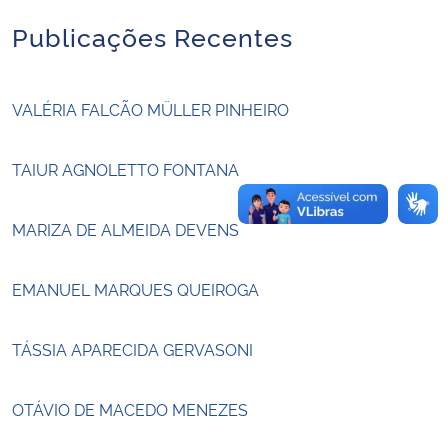
Publicações Recentes
Secretaria-Geral
Secretaria de Governo
VALÉRIA FALCÃO MÜLLER PINHEIRO
Gabinete de Segurança Institucional
TAIUR AGNOLETTO FONTANA
Advocacia-Geral da União
MARIZA DE ALMEIDA DEVENS
Banco Central do Brasil
EMANUEL MARQUES QUEIROGA
Planalto
TÁSSIA APARECIDA GERVASONI
OTÁVIO DE MACEDO MENEZES