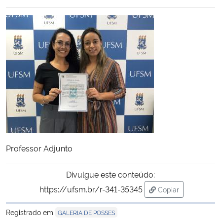
Ministério da Cidadania
Ministério da Saúde
Ministério de Minas e Energia
Ministério da Ciência, Tecnologia, Inovações e Comunicações
Ministério do Meio Ambiente
Ministério do Turismo
Professor Adjunto
Ministério do Desenvolvimento Regional
Divulgue este conteúdo:
https://ufsm.br/r-341-35345
Copiar
Controladoria-Geral da União
para área de tran
Registrado em
GALERIA DE POSSES
Ministério da Mulher, da Família e dos Direitos Humanos