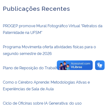
Publicações Recentes
Secretaria-Geral
Secretaria de Governo
PROGEP promove Mural Fotográfico Virtual “Retratos da
Paternidade na UFSM”
Gabinete de Segurança Institucional
Programa Movimenta oferta atividades físicas para o
Advocacia-Geral da União
segundo semestre de 2026
Banco Central do Brasil
Plano de Reposição do Trabalho 2026
Planalto
Como o Cérebro Aprende: Metodologias Ativas e
Experiências de Sala de Aula
Ciclo de Oficinas sobre IA Generativa: do uso