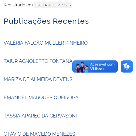
Registrado em
GALERIA DE POSSES
Secretaria-Geral
Publicações Recentes
Secretaria de Governo
VALÉRIA FALCÃO MÜLLER PINHEIRO
Gabinete de Segurança Institucional
TAIUR AGNOLETTO FONTANA
Advocacia-Geral da União
MARIZA DE ALMEIDA DEVENS
Banco Central do Brasil
Planalto
EMANUEL MARQUES QUEIROGA
TÁSSIA APARECIDA GERVASONI
OTÁVIO DE MACEDO MENEZES