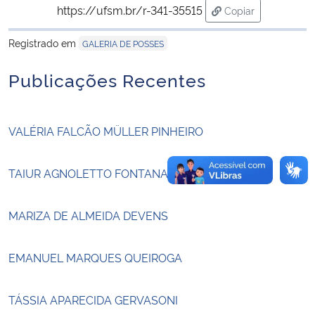
https://ufsm.br/r-341-35515
Copiar
para área de tran
Secretaria-Geral
Registrado em
GALERIA DE POSSES
Secretaria de Governo
Publicações Recentes
Gabinete de Segurança Institucional
VALÉRIA FALCÃO MÜLLER PINHEIRO
Advocacia-Geral da União
TAIUR AGNOLETTO FONTANA
Banco Central do Brasil
MARIZA DE ALMEIDA DEVENS
Planalto
EMANUEL MARQUES QUEIROGA
TÁSSIA APARECIDA GERVASONI