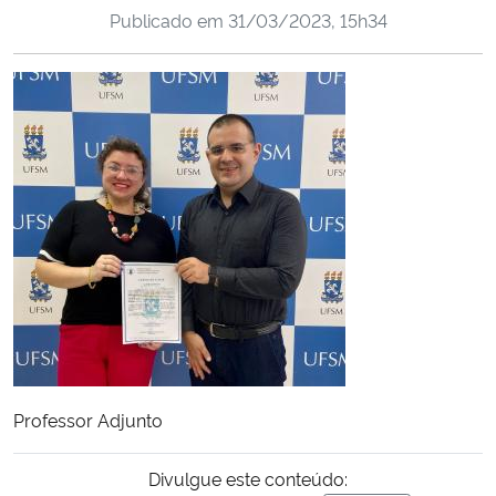
Publicado em
31/03/2023, 15h34
Ministério da Cidadania
Ministério da Saúde
Ministério de Minas e Energia
Ministério da Ciência, Tecnologia, Inovações e Comunicações
Ministério do Meio Ambiente
Ministério do Turismo
Ministério do Desenvolvimento Regional
Professor Adjunto
Controladoria-Geral da União
Divulgue este conteúdo:
Ministério da Mulher, da Família e dos Direitos Humanos