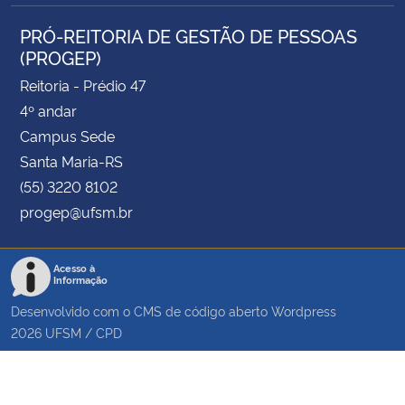
PRÓ-REITORIA DE GESTÃO DE PESSOAS
(PROGEP)
Reitoria - Prédio 47
4º andar
Campus Sede
Santa Maria-RS
(55) 3220 8102
progep@ufsm.br
Acesso à
Informação
Desenvolvido com o CMS de código aberto
Wordpress
2026
UFSM
/
CPD