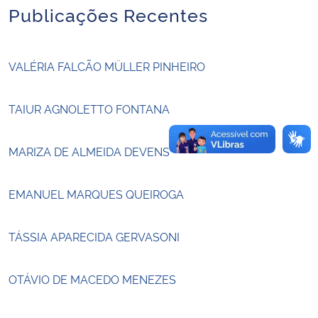
Publicações Recentes
Secretaria-Geral
VALÉRIA FALCÃO MÜLLER PINHEIRO
Secretaria de Governo
TAIUR AGNOLETTO FONTANA
Gabinete de Segurança Institucional
Advocacia-Geral da União
MARIZA DE ALMEIDA DEVENS
Banco Central do Brasil
EMANUEL MARQUES QUEIROGA
Planalto
TÁSSIA APARECIDA GERVASONI
OTÁVIO DE MACEDO MENEZES