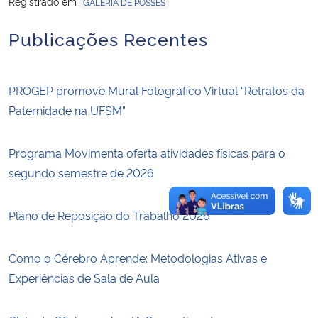
Registrado em
GALERIA DE POSSES
Publicações Recentes
Secretaria-Geral
Secretaria de Governo
PROGEP promove Mural Fotográfico Virtual “Retratos da
Gabinete de Segurança Institucional
Paternidade na UFSM”
Advocacia-Geral da União
Programa Movimenta oferta atividades físicas para o
segundo semestre de 2026
Banco Central do Brasil
Plano de Reposição do Trabalho 2026
Planalto
Como o Cérebro Aprende: Metodologias Ativas e
Experiências de Sala de Aula