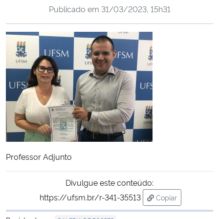
Publicado em
31/03/2023, 15h31
Ministério da Cidadania
Ministério da Saúde
Ministério de Minas e Energia
Ministério da Ciência, Tecnologia, Inovações e Comunicações
Ministério do Meio Ambiente
Ministério do Turismo
Professor Adjunto
Ministério do Desenvolvimento Regional
Divulgue este conteúdo:
Controladoria-Geral da União
https://ufsm.br/r-341-35513
Copiar
para área de tran
Ministério da Mulher, da Família e dos Direitos Humanos