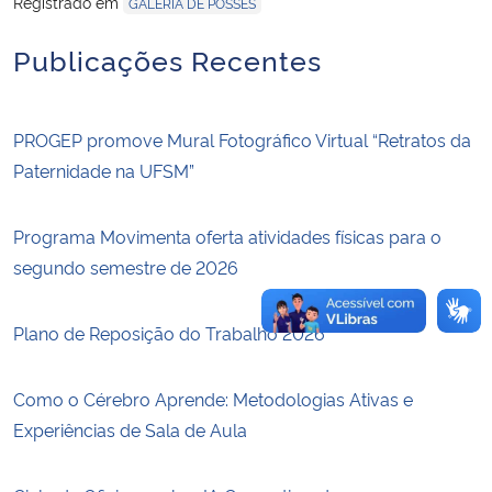
Registrado em
GALERIA DE POSSES
Publicações Recentes
Secretaria-Geral
Secretaria de Governo
PROGEP promove Mural Fotográfico Virtual “Retratos da
Gabinete de Segurança Institucional
Paternidade na UFSM”
Advocacia-Geral da União
Programa Movimenta oferta atividades físicas para o
segundo semestre de 2026
Banco Central do Brasil
Plano de Reposição do Trabalho 2026
Planalto
Como o Cérebro Aprende: Metodologias Ativas e
Experiências de Sala de Aula