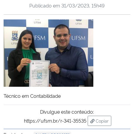
Publicado em
31/03/2023, 15h49
Ministério da Cidadania
Ministério da Saúde
Ministério de Minas e Energia
Ministério da Ciência, Tecnologia, Inovações e Comunicações
Ministério do Meio Ambiente
Ministério do Turismo
Técnico em Contabilidade
Ministério do Desenvolvimento Regional
Divulgue este conteúdo:
Controladoria-Geral da União
https://ufsm.br/r-341-35535
Copiar
para área de tran
Ministério da Mulher, da Família e dos Direitos Humanos