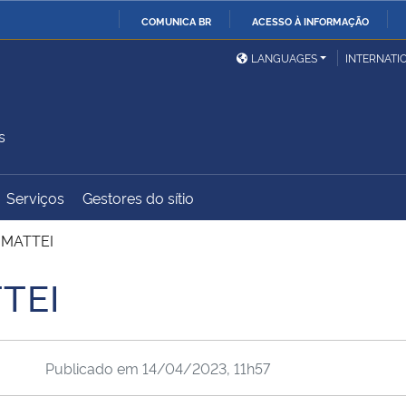
COMUNICA BR
ACESSO À INFORMAÇÃO
Ministério da Defesa
Ministério das Relações
Mini
IR
LANGUAGES
INTERNATI
Exteriores
PARA
O
Ministério da Cidadania
Ministério da Saúde
Mini
CONTEÚDO
s
Serviços
Gestores do sítio
Ministério do
Controladoria-Geral da
Mini
Desenvolvimento Regional
União
Famí
 MATTEI
Hum
TEI
Advocacia-Geral da União
Banco Central do Brasil
Plan
Publicado em
14/04/2023, 11h57