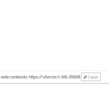
 este conteúdo:
https://ufsm.br/r-341-35668
Copiar
para área d