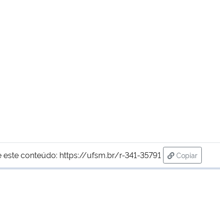
 este conteúdo:
https://ufsm.br/r-341-35791
Copiar
para área d