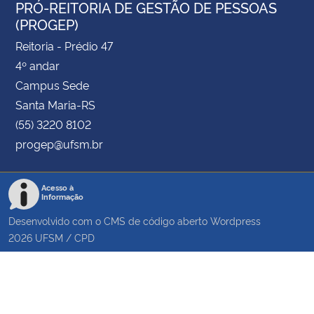
PRÓ-REITORIA DE GESTÃO DE PESSOAS
(PROGEP)
Reitoria - Prédio 47
4º andar
Campus Sede
Santa Maria-RS
(55) 3220 8102
progep@ufsm.br
Acesso à
Informação
Desenvolvido com o CMS de código aberto
Wordpress
2026
UFSM
/
CPD