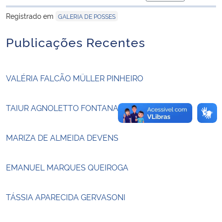
para área de tran
Registrado em
GALERIA DE POSSES
Secretaria-Geral
Publicações Recentes
Secretaria de Governo
Gabinete de Segurança Institucional
VALÉRIA FALCÃO MÜLLER PINHEIRO
Advocacia-Geral da União
TAIUR AGNOLETTO FONTANA
Banco Central do Brasil
MARIZA DE ALMEIDA DEVENS
Planalto
EMANUEL MARQUES QUEIROGA
TÁSSIA APARECIDA GERVASONI