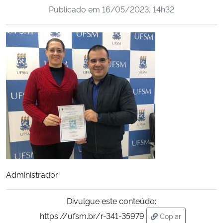
Publicado em
16/05/2023, 14h32
Ministério da Cidadania
Ministério da Saúde
Ministério de Minas e Energia
Ministério da Ciência, Tecnologia, Inovações e Comunicações
Ministério do Meio Ambiente
Ministério do Turismo
Ministério do Desenvolvimento Regional
Administrador
Controladoria-Geral da União
Divulgue este conteúdo:
https://ufsm.br/r-341-35979
Copiar
Ministério da Mulher, da Família e dos Direitos Humanos