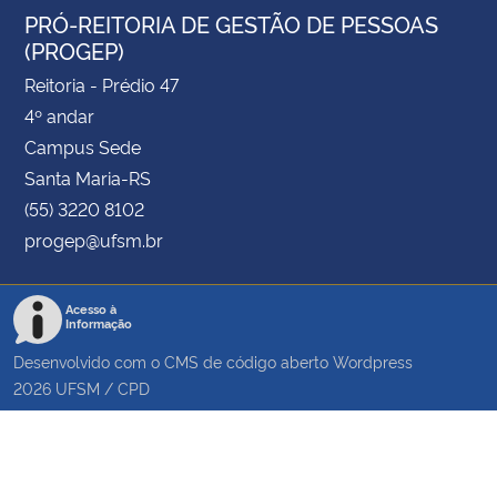
PRÓ-REITORIA DE GESTÃO DE PESSOAS
(PROGEP)
Reitoria - Prédio 47
4º andar
Campus Sede
Santa Maria-RS
(55) 3220 8102
progep@ufsm.br
Acesso à
Informação
Desenvolvido com o CMS de código aberto
Wordpress
2026
UFSM
/
CPD