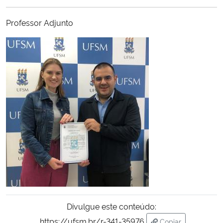
Ministério da Cidadania
Professor Adjunto
Ministério da Saúde
Ministério de Minas e Energia
Ministério da Ciência, Tecnologia, Inovações e Comunicações
Ministério do Meio Ambiente
Ministério do Turismo
Ministério do Desenvolvimento Regional
Controladoria-Geral da União
Divulgue este conteúdo:
Ministério da Mulher, da Família e dos Direitos Humanos
https://ufsm.br/r-341-35976
Copiar