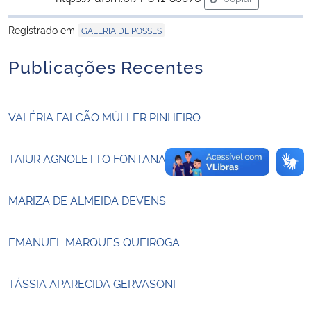
para área de tran
Registrado em
GALERIA DE POSSES
Secretaria-Geral
Publicações Recentes
Secretaria de Governo
Gabinete de Segurança Institucional
VALÉRIA FALCÃO MÜLLER PINHEIRO
Advocacia-Geral da União
TAIUR AGNOLETTO FONTANA
Banco Central do Brasil
MARIZA DE ALMEIDA DEVENS
Planalto
EMANUEL MARQUES QUEIROGA
TÁSSIA APARECIDA GERVASONI