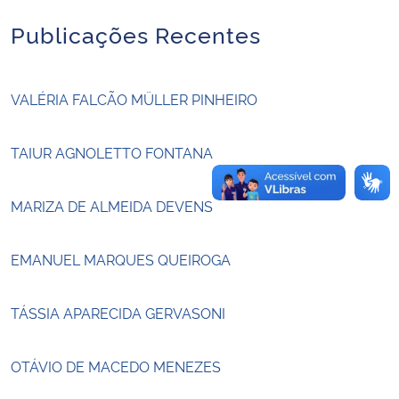
Publicações Recentes
Secretaria-Geral
Secretaria de Governo
VALÉRIA FALCÃO MÜLLER PINHEIRO
Gabinete de Segurança Institucional
TAIUR AGNOLETTO FONTANA
Advocacia-Geral da União
MARIZA DE ALMEIDA DEVENS
Banco Central do Brasil
EMANUEL MARQUES QUEIROGA
Planalto
TÁSSIA APARECIDA GERVASONI
OTÁVIO DE MACEDO MENEZES