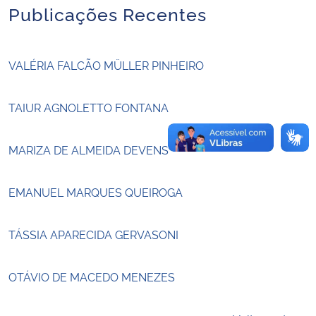
Publicações Recentes
Secretaria-Geral
VALÉRIA FALCÃO MÜLLER PINHEIRO
Secretaria de Governo
TAIUR AGNOLETTO FONTANA
Gabinete de Segurança Institucional
Advocacia-Geral da União
MARIZA DE ALMEIDA DEVENS
Banco Central do Brasil
EMANUEL MARQUES QUEIROGA
Planalto
TÁSSIA APARECIDA GERVASONI
OTÁVIO DE MACEDO MENEZES