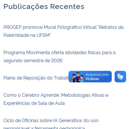
Publicações Recentes
Secretaria-Geral
PROGEP promove Mural Fotográfico Virtual “Retratos da
Secretaria de Governo
Paternidade na UFSM”
Gabinete de Segurança Institucional
Programa Movimenta oferta atividades físicas para o
Advocacia-Geral da União
segundo semestre de 2026
Banco Central do Brasil
Plano de Reposição do Trabalho 2026
Planalto
Como o Cérebro Aprende: Metodologias Ativas e
Experiências de Sala de Aula
Ciclo de Oficinas sobre IA Generativa: do uso
responsável a ferramenta pedagógica