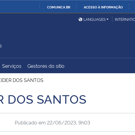
COMUNICA BR
ACESSO À INFORMAÇÃO
Ministério da Defesa
Ministério das Relações
Mini
IR
LANGUAGES
INTERNATI
Exteriores
PARA
O
Ministério da Cidadania
Ministério da Saúde
Mini
CONTEÚDO
s
Serviços
Gestores do sítio
Ministério do
Controladoria-Geral da
Mini
Desenvolvimento Regional
União
Famí
IDER DOS SANTOS
Hum
R DOS SANTOS
Advocacia-Geral da União
Banco Central do Brasil
Plan
Publicado em
22/06/2023, 9h03