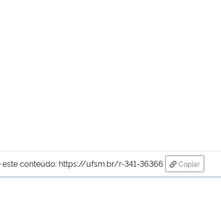
 este conteúdo:
https://ufsm.br/r-341-36366
Copiar
para área d