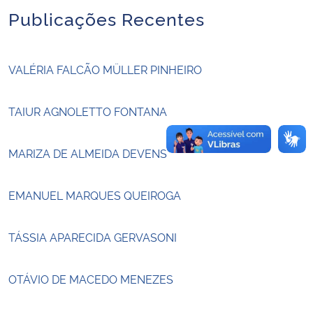
Publicações Recentes
Secretaria-Geral
VALÉRIA FALCÃO MÜLLER PINHEIRO
Secretaria de Governo
Gabinete de Segurança Institucional
TAIUR AGNOLETTO FONTANA
Advocacia-Geral da União
MARIZA DE ALMEIDA DEVENS
Banco Central do Brasil
EMANUEL MARQUES QUEIROGA
Planalto
TÁSSIA APARECIDA GERVASONI
OTÁVIO DE MACEDO MENEZES