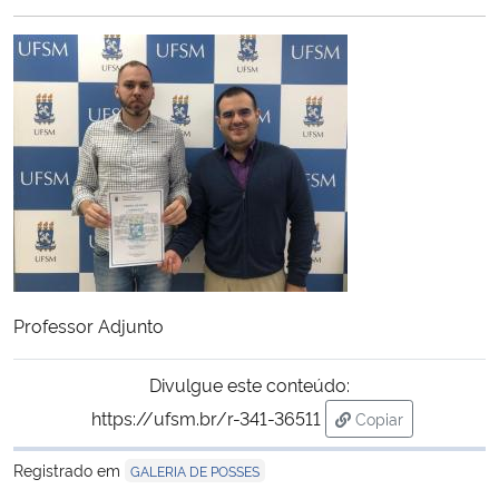
Ministério da Cidadania
Ministério da Saúde
Ministério de Minas e Energia
Ministério da Ciência, Tecnologia, Inovações e Comunicações
Ministério do Meio Ambiente
Ministério do Turismo
Professor Adjunto
Ministério do Desenvolvimento Regional
Divulgue este conteúdo:
https://ufsm.br/r-341-36511
Copiar
Controladoria-Geral da União
para área de tran
Registrado em
GALERIA DE POSSES
Ministério da Mulher, da Família e dos Direitos Humanos