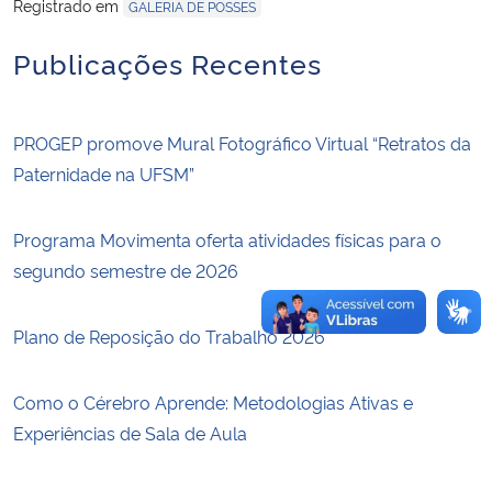
Registrado em
GALERIA DE POSSES
Secretaria-Geral
Publicações Recentes
Secretaria de Governo
PROGEP promove Mural Fotográfico Virtual “Retratos da
Gabinete de Segurança Institucional
Paternidade na UFSM”
Advocacia-Geral da União
Programa Movimenta oferta atividades físicas para o
segundo semestre de 2026
Banco Central do Brasil
Plano de Reposição do Trabalho 2026
Planalto
Como o Cérebro Aprende: Metodologias Ativas e
Experiências de Sala de Aula