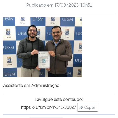
Publicado em
17/08/2023, 10h51
Ministério da Cidadania
Ministério da Saúde
Ministério de Minas e Energia
Ministério da Ciência, Tecnologia, Inovações e Comunicações
Ministério do Meio Ambiente
Ministério do Turismo
Assistente em Administração
Ministério do Desenvolvimento Regional
Divulgue este conteúdo:
Controladoria-Geral da União
https://ufsm.br/r-341-36827
Copiar
para área de tran
Ministério da Mulher, da Família e dos Direitos Humanos