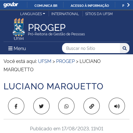
COMUNICA BR
ACESSO À INFORMAÇÃO
PARTI
Casa Civil
LANGUAGES
INTERNATIONAL
SÍTIOS DA UFSM
IR
PARA
PROGEP
Ministério da Justiça e Segurança Pública
O
Pró-Reitoria de Gestão de Pessoas
CONTEÚDO
Ministério da Defesa
Buscar no no Sítio
Busca
Busca:
Menu Principal do Sítio
Menu
Busc
Ministério das Relações Exteriores
Você está aqui:
UFSM
>
PROGEP
>
LUCIANO
MARQUETTO
Ministério da Economia
LUCIANO MARQUETTO
Início do conteúdo
Ministério da Infraestrutura
Copiar para área 
Ministério da Agricultura, Pecuária e Abastecimento
Ministério da Educação
Publicado em
17/08/2023, 11h01