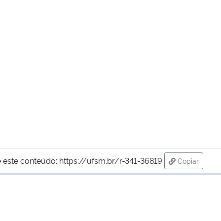
 este conteúdo:
https://ufsm.br/r-341-36819
Copiar
para área d