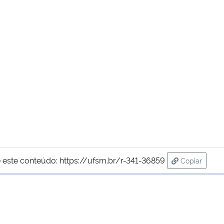
 este conteúdo:
https://ufsm.br/r-341-36859
Copiar
para área d