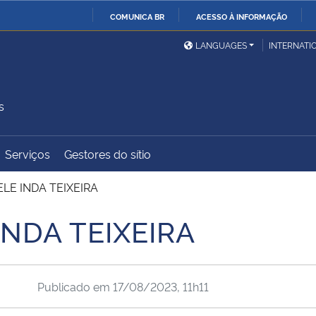
COMUNICA BR
ACESSO À INFORMAÇÃO
Ministério da Defesa
Ministério das Relações
Mini
IR
LANGUAGES
INTERNATI
Exteriores
PARA
O
Ministério da Cidadania
Ministério da Saúde
Mini
CONTEÚDO
s
Serviços
Gestores do sítio
Ministério do
Controladoria-Geral da
Mini
Desenvolvimento Regional
União
Famí
LE INDA TEIXEIRA
Hum
INDA TEIXEIRA
Advocacia-Geral da União
Banco Central do Brasil
Plan
Publicado em
17/08/2023, 11h11