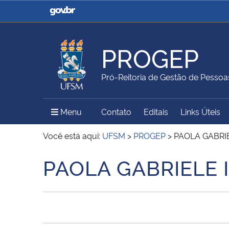
Casa Civil
Ministério da Justiça e
Segurança Pública
PROGEP
Ministério da Agricultura,
Ministério da Educação
Pró-Reitoria de Gestão de Pessoa
Pecuária e Abastecimento
Menu Principal do Sítio
Menu
Contato
Editais
Links Úteis
Ministério do Meio Ambiente
Ministério do Turismo
Você está aqui:
UFSM
>
PROGEP
>
PAOLA GABRIE
PAOLA GABRIELE 
Início do conteúdo
Secretaria de Governo
Gabinete de Segurança
Institucional