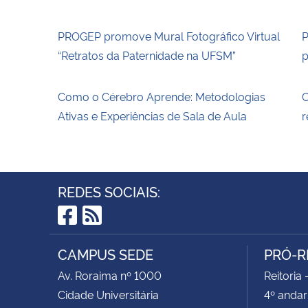
PROGEP promove Mural Fotográfico Virtual
P
“Retratos da Paternidade na UFSM”
p
Como o Cérebro Aprende: Metodologias
C
Ativas e Experiências de Sala de Aula
r
REDES SOCIAIS:
Facebook
RSS
CAMPUS SEDE
PRÓ-R
Av. Roraima nº 1000
Reitoria 
Cidade Universitária
4º andar