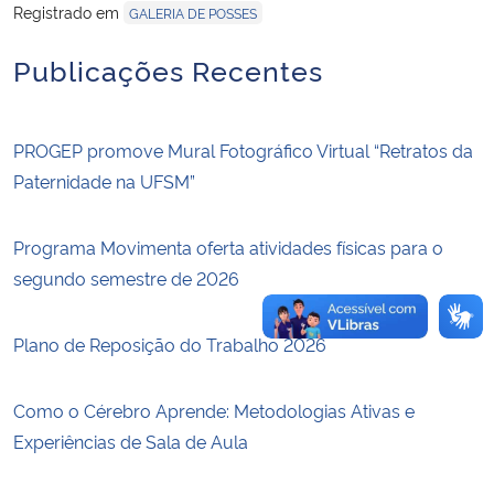
Registrado em
GALERIA DE POSSES
Secretaria-Geral
Publicações Recentes
Secretaria de Governo
PROGEP promove Mural Fotográfico Virtual “Retratos da
Gabinete de Segurança Institucional
Paternidade na UFSM”
Advocacia-Geral da União
Programa Movimenta oferta atividades físicas para o
segundo semestre de 2026
Banco Central do Brasil
Plano de Reposição do Trabalho 2026
Planalto
Como o Cérebro Aprende: Metodologias Ativas e
Experiências de Sala de Aula