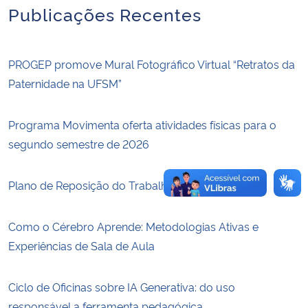
Publicações Recentes
Secretaria-Geral
PROGEP promove Mural Fotográfico Virtual “Retratos da
Secretaria de Governo
Paternidade na UFSM”
Gabinete de Segurança Institucional
Programa Movimenta oferta atividades físicas para o
Advocacia-Geral da União
segundo semestre de 2026
Banco Central do Brasil
Plano de Reposição do Trabalho 2026
Planalto
Como o Cérebro Aprende: Metodologias Ativas e
Experiências de Sala de Aula
Ciclo de Oficinas sobre IA Generativa: do uso
responsável a ferramenta pedagógica