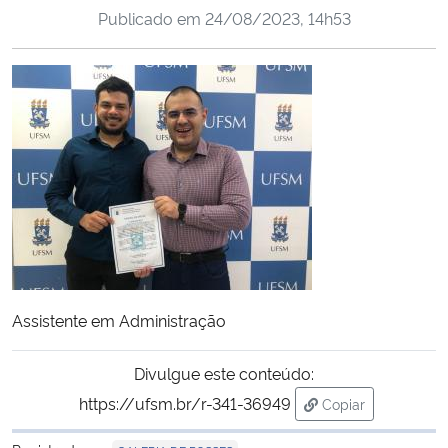
Publicado em
24/08/2023, 14h53
Ministério da Cidadania
Ministério da Saúde
Ministério de Minas e Energia
Ministério da Ciência, Tecnologia, Inovações e Comunicações
Ministério do Meio Ambiente
Ministério do Turismo
Assistente em Administração
Ministério do Desenvolvimento Regional
Divulgue este conteúdo:
Controladoria-Geral da União
https://ufsm.br/r-341-36949
Copiar
para área de tran
Ministério da Mulher, da Família e dos Direitos Humanos