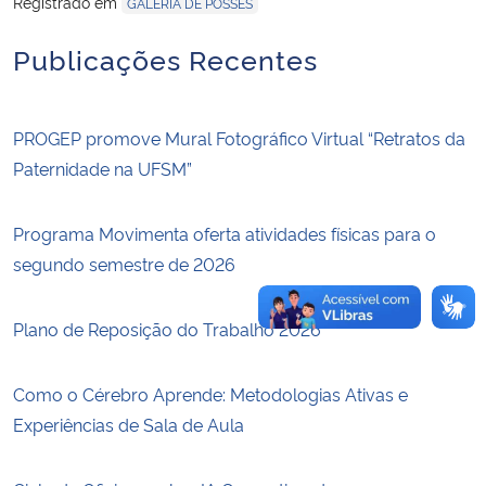
Registrado em
GALERIA DE POSSES
Publicações Recentes
Secretaria-Geral
Secretaria de Governo
PROGEP promove Mural Fotográfico Virtual “Retratos da
Gabinete de Segurança Institucional
Paternidade na UFSM”
Advocacia-Geral da União
Programa Movimenta oferta atividades físicas para o
segundo semestre de 2026
Banco Central do Brasil
Plano de Reposição do Trabalho 2026
Planalto
Como o Cérebro Aprende: Metodologias Ativas e
Experiências de Sala de Aula