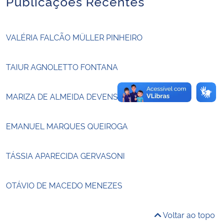
Publicações Recentes
Secretaria-Geral
VALÉRIA FALCÃO MÜLLER PINHEIRO
Secretaria de Governo
TAIUR AGNOLETTO FONTANA
Gabinete de Segurança Institucional
MARIZA DE ALMEIDA DEVENS
Advocacia-Geral da União
EMANUEL MARQUES QUEIROGA
Banco Central do Brasil
Planalto
TÁSSIA APARECIDA GERVASONI
OTÁVIO DE MACEDO MENEZES
Voltar ao topo