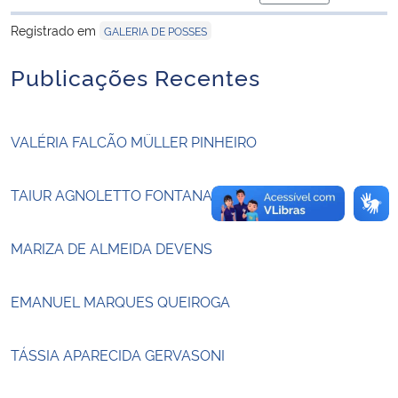
para área de tran
Registrado em
GALERIA DE POSSES
Secretaria-Geral
Publicações Recentes
Secretaria de Governo
Gabinete de Segurança Institucional
VALÉRIA FALCÃO MÜLLER PINHEIRO
Advocacia-Geral da União
TAIUR AGNOLETTO FONTANA
Banco Central do Brasil
MARIZA DE ALMEIDA DEVENS
Planalto
EMANUEL MARQUES QUEIROGA
TÁSSIA APARECIDA GERVASONI