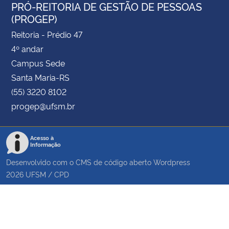
PRÓ-REITORIA DE GESTÃO DE PESSOAS
(PROGEP)
Reitoria - Prédio 47
4º andar
Campus Sede
Santa Maria-RS
(55) 3220 8102
progep@ufsm.br
Acesso à
Informação
Desenvolvido com o CMS de código aberto
Wordpress
2026
UFSM
/
CPD