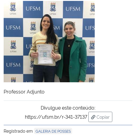
Ministério da Cidadania
Ministério da Saúde
Ministério de Minas e Energia
Ministério da Ciência, Tecnologia, Inovações e Comunicações
Ministério do Meio Ambiente
Ministério do Turismo
Professor Adjunto
Ministério do Desenvolvimento Regional
Divulgue este conteúdo:
https://ufsm.br/r-341-37137
Copiar
Controladoria-Geral da União
para área de tran
Registrado em
GALERIA DE POSSES
Ministério da Mulher, da Família e dos Direitos Humanos