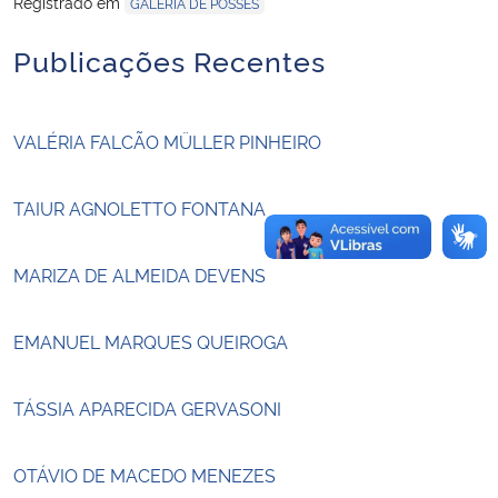
Registrado em
GALERIA DE POSSES
Publicações Recentes
Secretaria-Geral
Secretaria de Governo
VALÉRIA FALCÃO MÜLLER PINHEIRO
Gabinete de Segurança Institucional
TAIUR AGNOLETTO FONTANA
Advocacia-Geral da União
MARIZA DE ALMEIDA DEVENS
Banco Central do Brasil
EMANUEL MARQUES QUEIROGA
Planalto
TÁSSIA APARECIDA GERVASONI
OTÁVIO DE MACEDO MENEZES