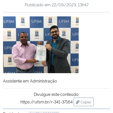
Publicado em
22/09/2023, 13h47
Ministério da Cidadania
Ministério da Saúde
Ministério de Minas e Energia
Ministério da Ciência, Tecnologia, Inovações e Comunicações
Ministério do Meio Ambiente
Ministério do Turismo
Assistente em Administração
Ministério do Desenvolvimento Regional
Divulgue este conteúdo:
Controladoria-Geral da União
https://ufsm.br/r-341-37164
Copiar
para área de tran
Ministério da Mulher, da Família e dos Direitos Humanos