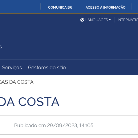
COMUNICA BR
ACESSO À INFORMAÇÃO
Ministério da Defesa
Ministério das Relações
Mini
IR
LANGUAGES
INTERNATI
Exteriores
PARA
O
Ministério da Cidadania
Ministério da Saúde
Mini
CONTEÚDO
s
Serviços
Gestores do sítio
Ministério do
Controladoria-Geral da
Mini
Desenvolvimento Regional
União
Famí
GAS DA COSTA
Hum
DA COSTA
Advocacia-Geral da União
Banco Central do Brasil
Plan
Publicado em
29/09/2023, 14h05