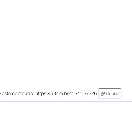
 este conteúdo:
https://ufsm.br/r-341-37226
Copiar
para área d