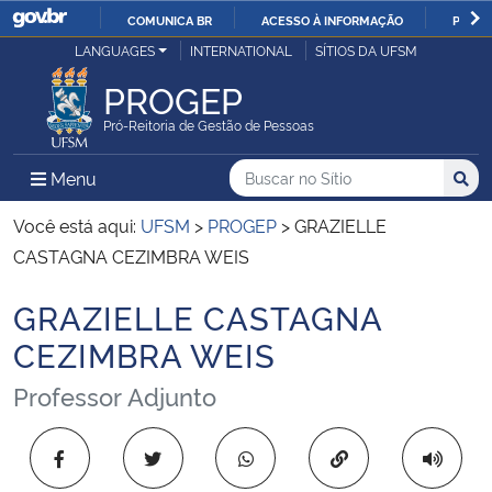
COMUNICA BR
ACESSO À INFORMAÇÃO
PARTI
Casa Civil
LANGUAGES
INTERNATIONAL
SÍTIOS DA UFSM
IR
PARA
PROGEP
Ministério da Justiça e Segurança Pública
O
Pró-Reitoria de Gestão de Pessoas
CONTEÚDO
Ministério da Defesa
Buscar no no Sítio
Busca
Busca:
Menu Principal do Sítio
Menu
Busc
Ministério das Relações Exteriores
Você está aqui:
UFSM
>
PROGEP
>
GRAZIELLE
CASTAGNA CEZIMBRA WEIS
Ministério da Economia
GRAZIELLE CASTAGNA
Início do conteúdo
Ministério da Infraestrutura
CEZIMBRA WEIS
Professor Adjunto
Ministério da Agricultura, Pecuária e Abastecimento
Ministério da Educação
Copiar para área 