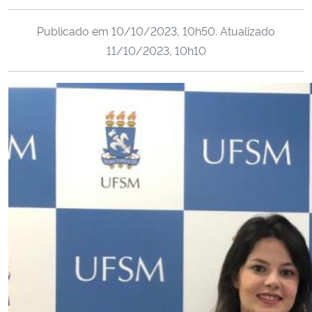
Ministério da Cidadania
Publicado em
10/10/2023, 10h50
. Atualizado
11/10/2023, 10h10
Ministério da Saúde
Ministério de Minas e Energia
Ministério da Ciência, Tecnologia, Inovações e Comunicações
Ministério do Meio Ambiente
Ministério do Turismo
Ministério do Desenvolvimento Regional
Controladoria-Geral da União
Ministério da Mulher, da Família e dos Direitos Humanos