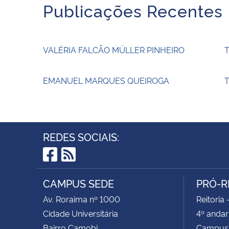
Publicações Recentes
VALÉRIA FALCÃO MÜLLER PINHEIRO
EMANUEL MARQUES QUEIROGA
T
REDES SOCIAIS:
Facebook
RSS
CAMPUS SEDE
PRÓ-R
Av. Roraima nº 1000
Reitoria 
Cidade Universitária
4º andar
Bairro Camobi
Campus