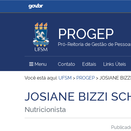
Casa Civil
Ministério da Justiça e
Segurança Pública
PROGEP
Ministério da Agricultura,
Ministério da Educação
Pró-Reitoria de Gestão de Pessoa
Pecuária e Abastecimento
Menu Principal do Sítio
Menu
Contato
Editais
Links Úteis
Ministério do Meio Ambiente
Ministério do Turismo
Você está aqui:
UFSM
>
PROGEP
>
JOSIANE BIZ
JOSIANE BIZZI 
Início do conteúdo
Secretaria de Governo
Gabinete de Segurança
Nutricionista
Institucional
Publica