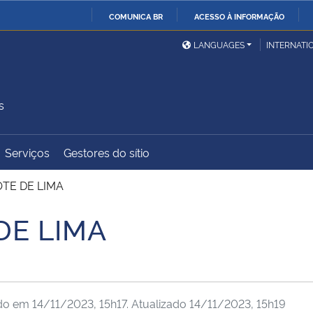
COMUNICA BR
ACESSO À INFORMAÇÃO
Ministério da Defesa
Ministério das Relações
Mini
IR
LANGUAGES
INTERNATI
Exteriores
PARA
O
Ministério da Cidadania
Ministério da Saúde
Mini
CONTEÚDO
s
Serviços
Gestores do sítio
Ministério do
Controladoria-Geral da
Mini
Desenvolvimento Regional
União
Famí
TE DE LIMA
Hum
DE LIMA
Advocacia-Geral da União
Banco Central do Brasil
Plan
ado em
14/11/2023, 15h17
. Atualizado
14/11/2023, 15h19