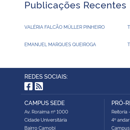
Publicações Recentes
VALÉRIA FALCÃO MÜLLER PINHEIRO
EMANUEL MARQUES QUEIROGA
T
REDES SOCIAIS:
Facebook
RSS
CAMPUS SEDE
PRÓ-R
Av. Roraima nº 1000
Reitoria 
Cidade Universitária
4º andar
Bairro Camobi
Campus