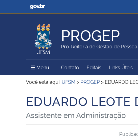
Casa Civil
Ministério da Justiça e
Segurança Pública
PROGEP
Ministério da Agricultura,
Ministério da Educação
Pró-Reitoria de Gestão de Pessoa
Pecuária e Abastecimento
Menu Principal do Sítio
Menu
Contato
Editais
Links Úteis
Ministério do Meio Ambiente
Ministério do Turismo
Você está aqui:
UFSM
>
PROGEP
>
EDUARDO LEO
EDUARDO LEOTE 
Início do conteúdo
Secretaria de Governo
Gabinete de Segurança
Assistente em Administração
Institucional
Public