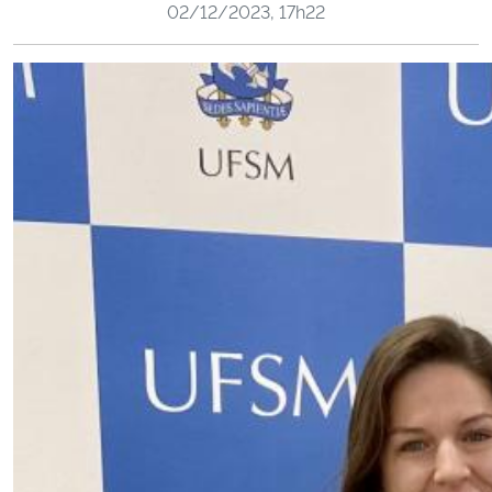
02/12/2023, 17h22
Ministério da Cidadania
Ministério da Saúde
Ministério de Minas e Energia
Ministério da Ciência, Tecnologia, Inovações e Comunicações
Ministério do Meio Ambiente
Ministério do Turismo
Ministério do Desenvolvimento Regional
Controladoria-Geral da União
Ministério da Mulher, da Família e dos Direitos Humanos