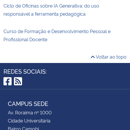
Ciclo de Oficinas sobre IA Generativa: do uso
responsável a ferramenta pedagógica
Curso de Formação e Desenvolvimento Pessoal e
Profissional Docente
Voltar ao topo
REDES SOCIAIS:
Facebook
RSS
CAMPUS SEDE
Av. Roraima nº 1000
Cidade Universitária
Bairro Camobi