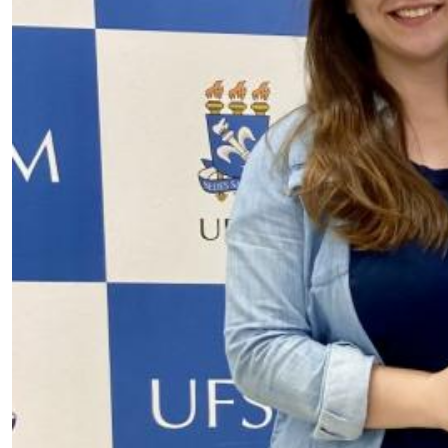
Secretaria-Geral
Secretaria de Governo
Gabinete de Segurança Institucional
Advocacia-Geral da União
Banco Central do Brasil
Planalto