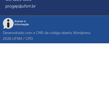
progep@ufsm.br
Acesso à
Informação
Desenvolvido com o CMS de código aberto
Wordpress
2026
UFSM
/
CPD