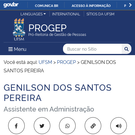
COMUNICA BR
ACESSO À INFORMAÇÃO
PARTI
Casa Civil
LANGUAGES
INTERNATIONAL
SÍTIOS DA UFSM
IR
PARA
PROGEP
Ministério da Justiça e Segurança Pública
O
Pró-Reitoria de Gestão de Pessoas
CONTEÚDO
Ministério da Defesa
Buscar no no Sítio
Busca
Busca:
Menu Principal do Sítio
Menu
Busc
Ministério das Relações Exteriores
Você está aqui:
UFSM
>
PROGEP
>
GENILSON DOS
SANTOS PEREIRA
Ministério da Economia
GENILSON DOS SANTOS
Início do conteúdo
Ministério da Infraestrutura
PEREIRA
Assistente em Administração
Ministério da Agricultura, Pecuária e Abastecimento
Ministério da Educação
Copiar para área 