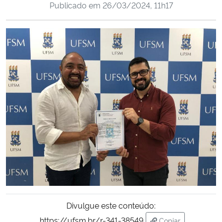
Publicado em
26/03/2024, 11h17
Ministério da Cidadania
Ministério da Saúde
Ministério de Minas e Energia
Ministério da Ciência, Tecnologia, Inovações e Comunicações
Ministério do Meio Ambiente
Ministério do Turismo
Ministério do Desenvolvimento Regional
Controladoria-Geral da União
Divulgue este conteúdo:
Ministério da Mulher, da Família e dos Direitos Humanos
https://ufsm.br/r-341-38549
Copiar