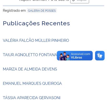
para área de tran
Registrado em
GALERIA DE POSSES
Secretaria-Geral
Publicações Recentes
Secretaria de Governo
Gabinete de Segurança Institucional
VALÉRIA FALCÃO MÜLLER PINHEIRO
Advocacia-Geral da União
TAIUR AGNOLETTO FONTANA
Banco Central do Brasil
MARIZA DE ALMEIDA DEVENS
Planalto
EMANUEL MARQUES QUEIROGA
TÁSSIA APARECIDA GERVASONI