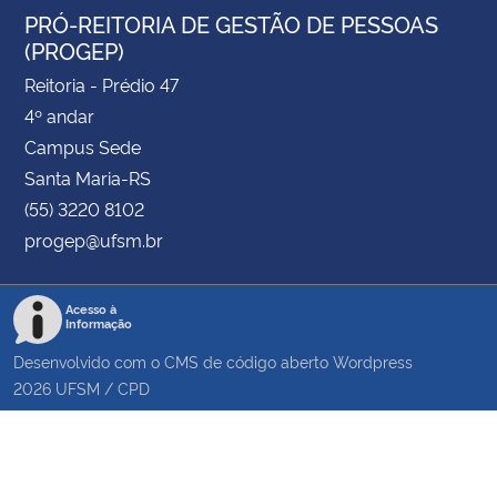
PRÓ-REITORIA DE GESTÃO DE PESSOAS
(PROGEP)
Reitoria - Prédio 47
4º andar
Campus Sede
Santa Maria-RS
(55) 3220 8102
progep@ufsm.br
Acesso à
Informação
Desenvolvido com o CMS de código aberto
Wordpress
2026
UFSM
/
CPD