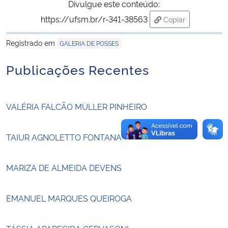
Divulgue este conteúdo:
https://ufsm.br/r-341-38563
Copiar
Secretaria-Geral
para área de tran
Registrado em
GALERIA DE POSSES
Secretaria de Governo
Publicações Recentes
Gabinete de Segurança Institucional
Advocacia-Geral da União
VALÉRIA FALCÃO MÜLLER PINHEIRO
Banco Central do Brasil
TAIUR AGNOLETTO FONTANA
Planalto
MARIZA DE ALMEIDA DEVENS
EMANUEL MARQUES QUEIROGA