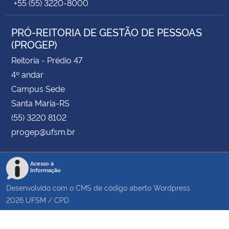
+55 (55) 3220-8000
PRÓ-REITORIA DE GESTÃO DE PESSOAS
(PROGEP)
Reitoria - Prédio 47
4º andar
Campus Sede
Santa Maria-RS
(55) 3220 8102
progep@ufsm.br
Acesso à
Informação
Desenvolvido com o CMS de código aberto
Wordpress
2026
UFSM
/
CPD