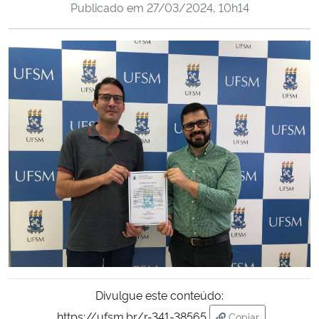
Publicado em
27/03/2024, 10h14
Ministério da Cidadania
Ministério da Saúde
Ministério de Minas e Energia
Ministério da Ciência, Tecnologia, Inovações e Comunicações
Ministério do Meio Ambiente
Ministério do Turismo
Ministério do Desenvolvimento Regional
Controladoria-Geral da União
Divulgue este conteúdo:
Ministério da Mulher, da Família e dos Direitos Humanos
https://ufsm.br/r-341-38565
Copiar