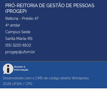
PRÓ-REITORIA DE GESTÃO DE PESSOAS
(PROGEP)
Reitoria - Prédio 47
4º andar
Campus Sede
Santa Maria-RS
(55) 3220 8102
progep@ufsm.br
Acesso à
Informação
Desenvolvido com o CMS de código aberto
Wordpress
2026
UFSM
/
CPD