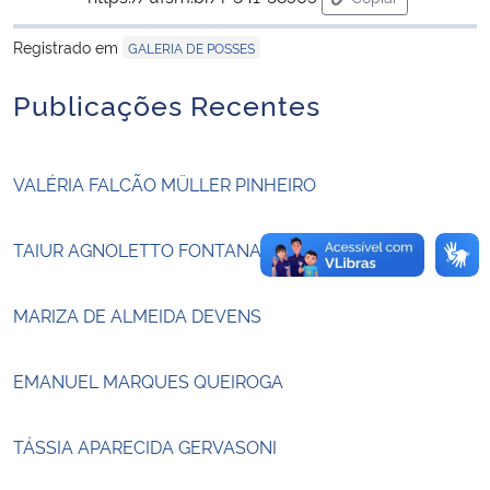
para área de tran
Registrado em
GALERIA DE POSSES
Secretaria-Geral
Publicações Recentes
Secretaria de Governo
Gabinete de Segurança Institucional
VALÉRIA FALCÃO MÜLLER PINHEIRO
Advocacia-Geral da União
TAIUR AGNOLETTO FONTANA
Banco Central do Brasil
MARIZA DE ALMEIDA DEVENS
Planalto
EMANUEL MARQUES QUEIROGA
TÁSSIA APARECIDA GERVASONI