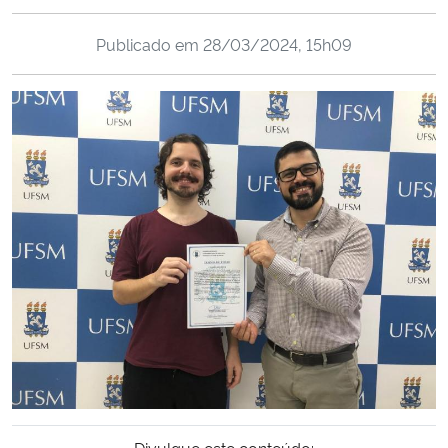
Ministério da Cidadania
Publicado em
28/03/2024, 15h09
Ministério da Saúde
Ministério de Minas e Energia
Ministério da Ciência, Tecnologia, Inovações e Comunicações
Ministério do Meio Ambiente
Ministério do Turismo
Ministério do Desenvolvimento Regional
Controladoria-Geral da União
Ministério da Mulher, da Família e dos Direitos Humanos
Divulgue este conteúdo: