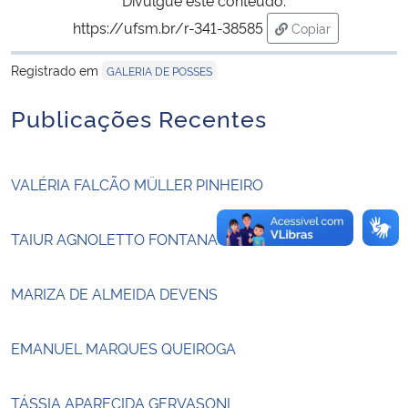
https://ufsm.br/r-341-38585
Copiar
Secretaria-Geral
para área de tran
Registrado em
GALERIA DE POSSES
Secretaria de Governo
Publicações Recentes
Gabinete de Segurança Institucional
VALÉRIA FALCÃO MÜLLER PINHEIRO
Advocacia-Geral da União
Banco Central do Brasil
TAIUR AGNOLETTO FONTANA
Planalto
MARIZA DE ALMEIDA DEVENS
EMANUEL MARQUES QUEIROGA
TÁSSIA APARECIDA GERVASONI