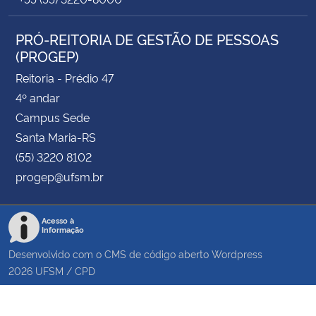
PRÓ-REITORIA DE GESTÃO DE PESSOAS
(PROGEP)
Reitoria - Prédio 47
4º andar
Campus Sede
Santa Maria-RS
(55) 3220 8102
progep@ufsm.br
Acesso à
Informação
Desenvolvido com o CMS de código aberto
Wordpress
2026
UFSM
/
CPD