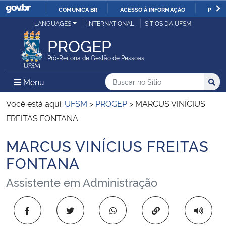
COMUNICA BR
ACESSO À INFORMAÇÃO
PARTI
Casa Civil
LANGUAGES
INTERNATIONAL
SÍTIOS DA UFSM
IR
PARA
PROGEP
Ministério da Justiça e Segurança Pública
O
Pró-Reitoria de Gestão de Pessoas
CONTEÚDO
Ministério da Defesa
Buscar no no Sítio
Busca
Busca:
Menu Principal do Sítio
Menu
Busc
Ministério das Relações Exteriores
Você está aqui:
UFSM
>
PROGEP
>
MARCUS VINÍCIUS
FREITAS FONTANA
Ministério da Economia
MARCUS VINÍCIUS FREITAS
Início do conteúdo
Ministério da Infraestrutura
FONTANA
Assistente em Administração
Ministério da Agricultura, Pecuária e Abastecimento
Ministério da Educação
Copiar para área 