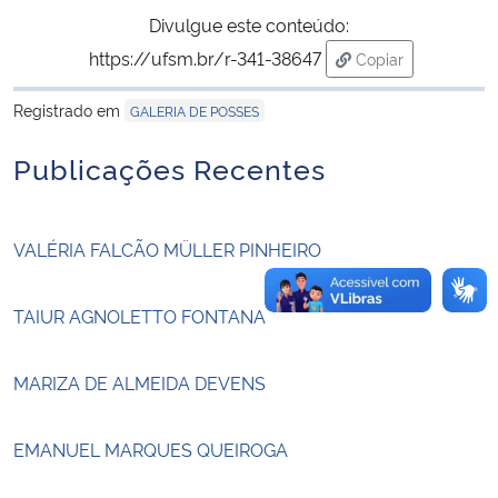
Divulgue este conteúdo:
Secretaria-Geral
https://ufsm.br/r-341-38647
Copiar
para área de tran
Registrado em
Secretaria de Governo
GALERIA DE POSSES
Publicações Recentes
Gabinete de Segurança Institucional
Advocacia-Geral da União
VALÉRIA FALCÃO MÜLLER PINHEIRO
Banco Central do Brasil
TAIUR AGNOLETTO FONTANA
Planalto
MARIZA DE ALMEIDA DEVENS
EMANUEL MARQUES QUEIROGA