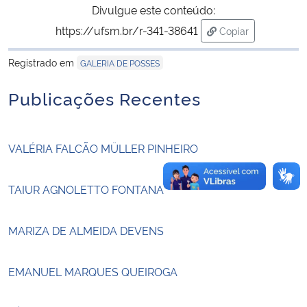
Divulgue este conteúdo:
https://ufsm.br/r-341-38641
Copiar
Secretaria-Geral
para área de tran
Registrado em
GALERIA DE POSSES
Secretaria de Governo
Publicações Recentes
Gabinete de Segurança Institucional
Advocacia-Geral da União
VALÉRIA FALCÃO MÜLLER PINHEIRO
Banco Central do Brasil
TAIUR AGNOLETTO FONTANA
Planalto
MARIZA DE ALMEIDA DEVENS
EMANUEL MARQUES QUEIROGA