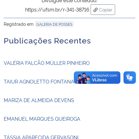
https://ufsm.br/r-341-38716
Copiar
Secretaria-Geral
para área de tran
Registrado em
GALERIA DE POSSES
Secretaria de Governo
Publicações Recentes
Gabinete de Segurança Institucional
VALÉRIA FALCÃO MÜLLER PINHEIRO
Advocacia-Geral da União
Banco Central do Brasil
TAIUR AGNOLETTO FONTANA
Planalto
MARIZA DE ALMEIDA DEVENS
EMANUEL MARQUES QUEIROGA
TÁSSIA APARECIDA GERVASONI