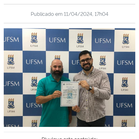
Ministério da Cidadania
Publicado em
11/04/2024, 17h04
Ministério da Saúde
Ministério de Minas e Energia
Ministério da Ciência, Tecnologia, Inovações e Comunicações
Ministério do Meio Ambiente
Ministério do Turismo
Ministério do Desenvolvimento Regional
Controladoria-Geral da União
Ministério da Mulher, da Família e dos Direitos Humanos
Divulgue este conteúdo: