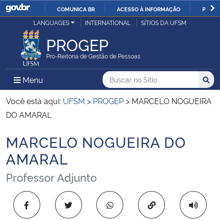
COMUNICA BR
ACESSO À INFORMAÇÃO
PARTI
Casa Civil
LANGUAGES
INTERNATIONAL
SÍTIOS DA UFSM
IR
PARA
PROGEP
Ministério da Justiça e Segurança Pública
O
Pró-Reitoria de Gestão de Pessoas
CONTEÚDO
Ministério da Defesa
Buscar no no Sítio
Busca
Busca:
Menu Principal do Sítio
Menu
Busc
Ministério das Relações Exteriores
Você está aqui:
UFSM
>
PROGEP
>
MARCELO NOGUEIRA
DO AMARAL
Ministério da Economia
MARCELO NOGUEIRA DO
Início do conteúdo
Ministério da Infraestrutura
AMARAL
Professor Adjunto
Ministério da Agricultura, Pecuária e Abastecimento
Ministério da Educação
Copiar para área 