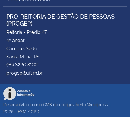
PRÓ-REITORIA DE GESTÃO DE PESSOAS
(PROGEP)
Reitoria - Prédio 47
4º andar
Campus Sede
Santa Maria-RS
(55) 3220 8102
progep@ufsm.br
Acesso à
Informação
Desenvolvido com o CMS de código aberto
Wordpress
2026
UFSM
/
CPD