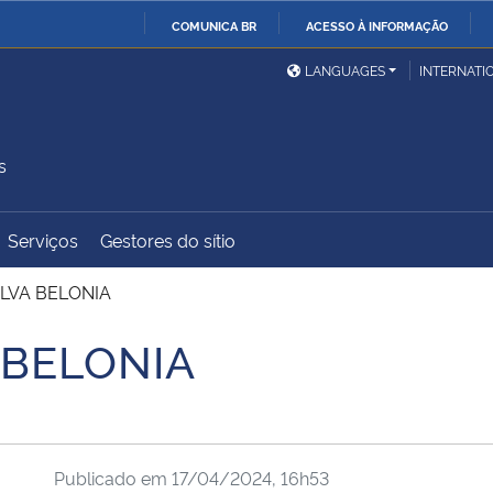
COMUNICA BR
ACESSO À INFORMAÇÃO
Ministério da Defesa
Ministério das Relações
Mini
IR
LANGUAGES
INTERNATI
Exteriores
PARA
O
Ministério da Cidadania
Ministério da Saúde
Mini
CONTEÚDO
s
Serviços
Gestores do sítio
Ministério do
Controladoria-Geral da
Mini
Desenvolvimento Regional
União
Famí
ILVA BELONIA
Hum
 BELONIA
Advocacia-Geral da União
Banco Central do Brasil
Plan
Publicado em
17/04/2024, 16h53