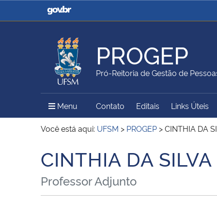
Casa Civil
Ministério da Justiça e
Segurança Pública
PROGEP
Ministério da Agricultura,
Ministério da Educação
Pró-Reitoria de Gestão de Pessoa
Pecuária e Abastecimento
Menu Principal do Sítio
Menu
Contato
Editais
Links Úteis
Ministério do Meio Ambiente
Ministério do Turismo
Você está aqui:
UFSM
>
PROGEP
>
CINTHIA DA S
CINTHIA DA SILVA
Início do conteúdo
Secretaria de Governo
Gabinete de Segurança
Professor Adjunto
Institucional