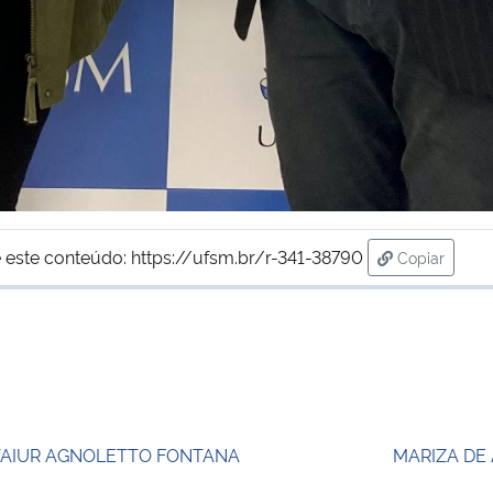
 este conteúdo:
https://ufsm.br/r-341-38790
Copiar
para área d
TAIUR AGNOLETTO FONTANA
MARIZA DE