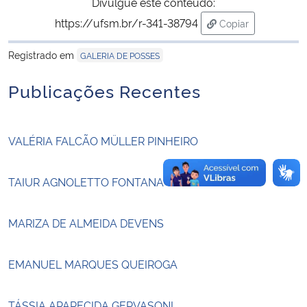
Divulgue este conteúdo:
https://ufsm.br/r-341-38794
Copiar
Secretaria-Geral
para área de tran
Registrado em
GALERIA DE POSSES
Secretaria de Governo
Publicações Recentes
Gabinete de Segurança Institucional
VALÉRIA FALCÃO MÜLLER PINHEIRO
Advocacia-Geral da União
Banco Central do Brasil
TAIUR AGNOLETTO FONTANA
Planalto
MARIZA DE ALMEIDA DEVENS
EMANUEL MARQUES QUEIROGA
TÁSSIA APARECIDA GERVASONI