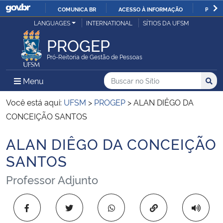
COMUNICA BR
ACESSO À INFORMAÇÃO
PARTI
Casa Civil
LANGUAGES
INTERNATIONAL
SÍTIOS DA UFSM
IR
PARA
PROGEP
Ministério da Justiça e Segurança Pública
O
Pró-Reitoria de Gestão de Pessoas
CONTEÚDO
Ministério da Defesa
Buscar no no Sítio
Busca
Busca:
Menu Principal do Sítio
Menu
Busc
Ministério das Relações Exteriores
Você está aqui:
UFSM
>
PROGEP
>
ALAN DIÊGO DA
CONCEIÇÃO SANTOS
Ministério da Economia
ALAN DIÊGO DA CONCEIÇÃO
Início do conteúdo
Ministério da Infraestrutura
SANTOS
Professor Adjunto
Ministério da Agricultura, Pecuária e Abastecimento
Ministério da Educação
Copiar para área 