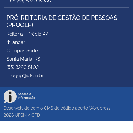
+55 (55) 3220-8000
PRÓ-REITORIA DE GESTÃO DE PESSOAS
(PROGEP)
Reitoria - Prédio 47
4º andar
Campus Sede
Santa Maria-RS
(55) 3220 8102
progep@ufsm.br
Acesso à
Informação
Desenvolvido com o CMS de código aberto
Wordpress
2026
UFSM
/
CPD