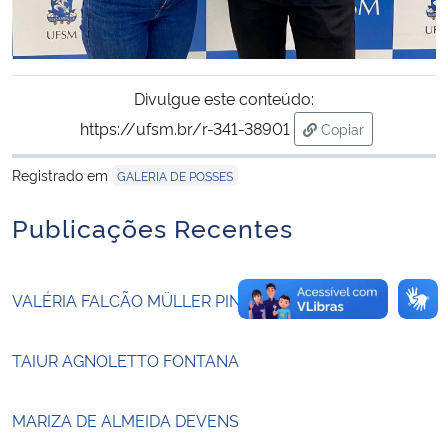
Secretaria-Geral
Divulgue este conteúdo:
Secretaria de Governo
https://ufsm.br/r-341-38901
Copiar
para área de tran
Gabinete de Segurança Institucional
Registrado em
GALERIA DE POSSES
Advocacia-Geral da União
Publicações Recentes
Banco Central do Brasil
VALÉRIA FALCÃO MÜLLER PINHEIRO
Planalto
TAIUR AGNOLETTO FONTANA
MARIZA DE ALMEIDA DEVENS