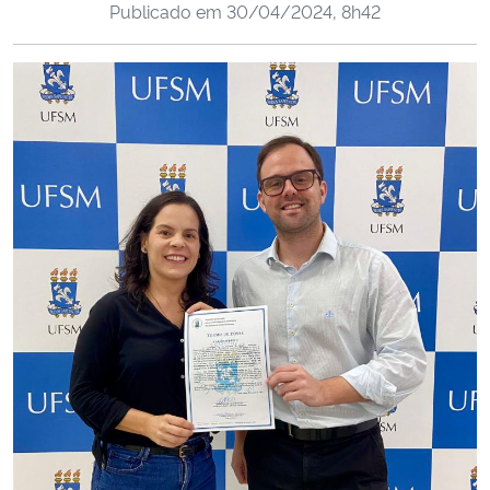
Publicado em
30/04/2024, 8h42
Ministério da Cidadania
Ministério da Saúde
Ministério de Minas e Energia
Ministério da Ciência, Tecnologia, Inovações e Comunicações
Ministério do Meio Ambiente
Ministério do Turismo
Ministério do Desenvolvimento Regional
Controladoria-Geral da União
Ministério da Mulher, da Família e dos Direitos Humanos