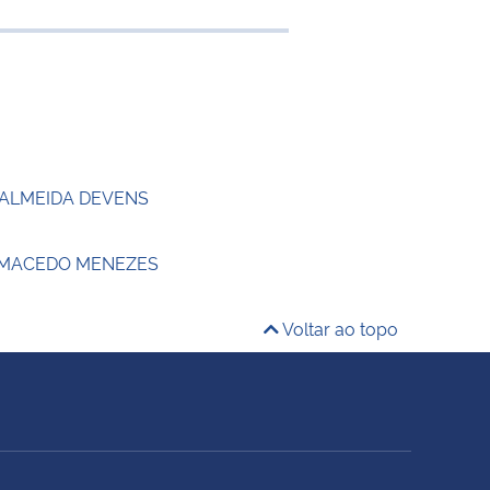
e transferência
 ALMEIDA DEVENS
 MACEDO MENEZES
Voltar ao topo