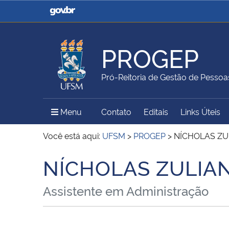
Casa Civil
Ministério da Justiça e
Segurança Pública
PROGEP
Ministério da Agricultura,
Ministério da Educação
Pró-Reitoria de Gestão de Pessoa
Pecuária e Abastecimento
Menu Principal do Sítio
Menu
Contato
Editais
Links Úteis
Ministério do Meio Ambiente
Ministério do Turismo
Você está aqui:
UFSM
>
PROGEP
>
NÍCHOLAS ZUL
NÍCHOLAS ZULIAN
Início do conteúdo
Secretaria de Governo
Gabinete de Segurança
Assistente em Administração
Institucional