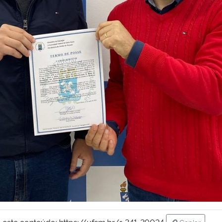
 este conteúdo:
https://ufsm.br/r-341-39024