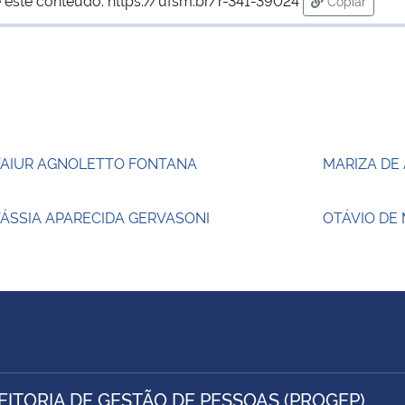
Copiar
para área d
TAIUR AGNOLETTO FONTANA
MARIZA DE
ÁSSIA APARECIDA GERVASONI
OTÁVIO DE
EITORIA DE GESTÃO DE PESSOAS (PROGEP)