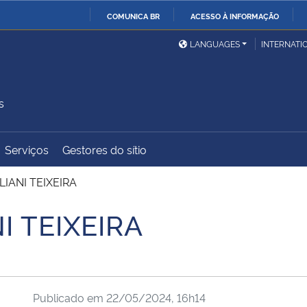
COMUNICA BR
ACESSO À INFORMAÇÃO
Ministério da Defesa
Ministério das Relações
Mini
IR
LANGUAGES
INTERNATI
Exteriores
PARA
O
Ministério da Cidadania
Ministério da Saúde
Mini
CONTEÚDO
s
Serviços
Gestores do sítio
Ministério do
Controladoria-Geral da
Mini
Desenvolvimento Regional
União
Famí
IANI TEIXEIRA
Hum
I TEIXEIRA
Advocacia-Geral da União
Banco Central do Brasil
Plan
Publicado em
22/05/2024, 16h14