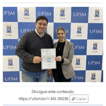
Ministério da Cidadania
Ministério da Saúde
Ministério de Minas e Energia
Ministério da Ciência, Tecnologia, Inovações e Comunicações
Ministério do Meio Ambiente
Ministério do Turismo
Ministério do Desenvolvimento Regional
Divulgue este conteúdo:
Controladoria-Geral da União
https://ufsm.br/r-341-39236
Copiar
para área de tran
Ministério da Mulher, da Família e dos Direitos Humanos