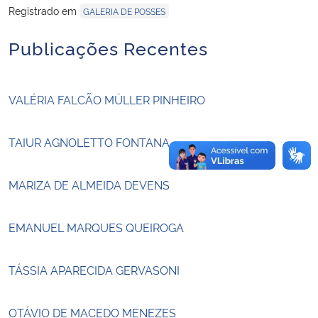
Registrado em
GALERIA DE POSSES
Secretaria-Geral
Publicações Recentes
Secretaria de Governo
VALÉRIA FALCÃO MÜLLER PINHEIRO
Gabinete de Segurança Institucional
TAIUR AGNOLETTO FONTANA
Advocacia-Geral da União
MARIZA DE ALMEIDA DEVENS
Banco Central do Brasil
Planalto
EMANUEL MARQUES QUEIROGA
TÁSSIA APARECIDA GERVASONI
OTÁVIO DE MACEDO MENEZES