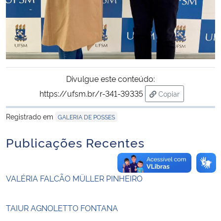
Secretaria-Geral
Secretaria de Governo
Gabinete de Segurança Institucional
Divulgue este conteúdo:
https://ufsm.br/r-341-39335
Copiar
Advocacia-Geral da União
para área de tran
Registrado em
GALERIA DE POSSES
Banco Central do Brasil
Publicações Recentes
Planalto
VALÉRIA FALCÃO MÜLLER PINHEIRO
TAIUR AGNOLETTO FONTANA