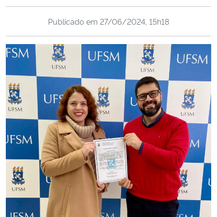
Ministério da Cidadania
Publicado em
27/06/2024, 15h18
Ministério da Saúde
Ministério de Minas e Energia
Ministério da Ciência, Tecnologia, Inovações e Comunicações
Ministério do Meio Ambiente
Ministério do Turismo
Ministério do Desenvolvimento Regional
Controladoria-Geral da União
Ministério da Mulher, da Família e dos Direitos Humanos