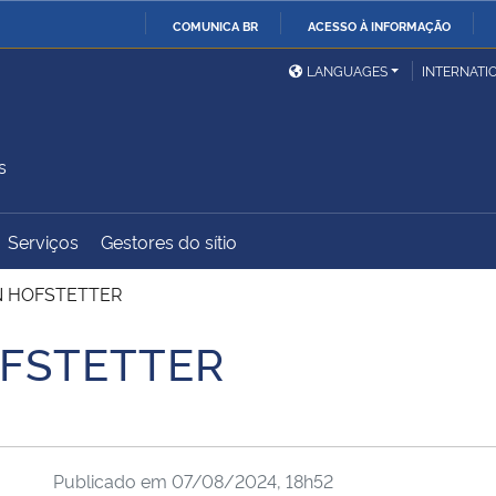
COMUNICA BR
ACESSO À INFORMAÇÃO
Ministério da Defesa
Ministério das Relações
Mini
IR
LANGUAGES
INTERNATI
Exteriores
PARA
O
Ministério da Cidadania
Ministério da Saúde
Mini
CONTEÚDO
s
Serviços
Gestores do sítio
Ministério do
Controladoria-Geral da
Mini
Desenvolvimento Regional
União
Famí
N HOFSTETTER
Hum
OFSTETTER
Advocacia-Geral da União
Banco Central do Brasil
Plan
Publicado em
07/08/2024, 18h52