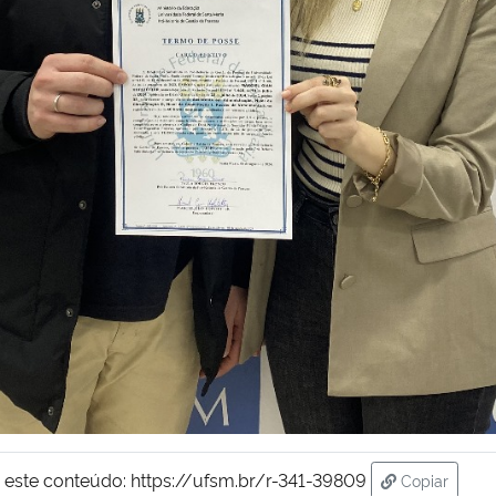
 este conteúdo:
https://ufsm.br/r-341-39809
Copiar