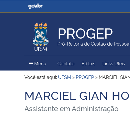
Casa Civil
Ministério da Justiça e
Segurança Pública
PROGEP
Ministério da Agricultura,
Ministério da Educação
Pró-Reitoria de Gestão de Pessoa
Pecuária e Abastecimento
Menu Principal do Sítio
Menu
Contato
Editais
Links Úteis
Ministério do Meio Ambiente
Ministério do Turismo
Você está aqui:
UFSM
>
PROGEP
>
MARCIEL GIA
MARCIEL GIAN H
Início do conteúdo
Secretaria de Governo
Gabinete de Segurança
Assistente em Administração
Institucional