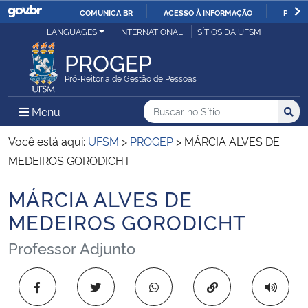
COMUNICA BR
ACESSO À INFORMAÇÃO
PARTI
Casa Civil
LANGUAGES
INTERNATIONAL
SÍTIOS DA UFSM
IR
PARA
PROGEP
Ministério da Justiça e Segurança Pública
O
Pró-Reitoria de Gestão de Pessoas
CONTEÚDO
Ministério da Defesa
Buscar no no Sítio
Busca
Busca:
Menu Principal do Sítio
Menu
Busc
Ministério das Relações Exteriores
Você está aqui:
UFSM
>
PROGEP
>
MÁRCIA ALVES DE
MEDEIROS GORODICHT
Ministério da Economia
MÁRCIA ALVES DE
Início do conteúdo
Ministério da Infraestrutura
MEDEIROS GORODICHT
Professor Adjunto
Ministério da Agricultura, Pecuária e Abastecimento
Ministério da Educação
Copiar para área 