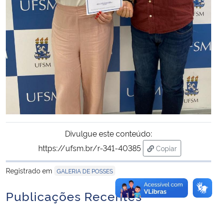
Secretaria-Geral
Secretaria de Governo
Gabinete de Segurança Institucional
Advocacia-Geral da União
Banco Central do Brasil
Divulgue este conteúdo:
https://ufsm.br/r-341-40385
Copiar
Planalto
para área de tran
Registrado em
GALERIA DE POSSES
Publicações Recentes