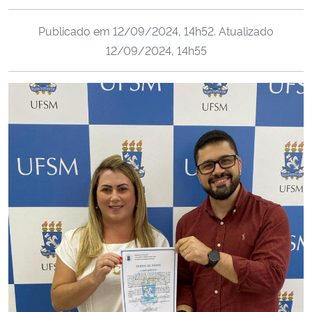
Ministério da Cidadania
Publicado em
12/09/2024, 14h52
. Atualizado
12/09/2024, 14h55
Ministério da Saúde
Ministério de Minas e Energia
Ministério da Ciência, Tecnologia, Inovações e Comunicações
Ministério do Meio Ambiente
Ministério do Turismo
Ministério do Desenvolvimento Regional
Controladoria-Geral da União
Ministério da Mulher, da Família e dos Direitos Humanos