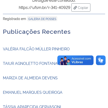
https://ufsm.br/r-341-40929
Copiar
Secretaria-Geral
para área de tran
Registrado em
GALERIA DE POSSES
Secretaria de Governo
Publicações Recentes
Gabinete de Segurança Institucional
VALÉRIA FALCÃO MÜLLER PINHEIRO
Advocacia-Geral da União
Banco Central do Brasil
TAIUR AGNOLETTO FONTANA
Planalto
MARIZA DE ALMEIDA DEVENS
EMANUEL MARQUES QUEIROGA
TÁSSIA APARECIDA GERVASONI