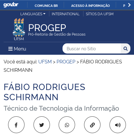
COMUNICA BR
ACESSO À INFORMAÇÃO
PARTI
Casa Civil
LANGUAGES
INTERNATIONAL
SÍTIOS DA UFSM
IR
PARA
PROGEP
Ministério da Justiça e Segurança Pública
O
Pró-Reitoria de Gestão de Pessoas
CONTEÚDO
Ministério da Defesa
Buscar no no Sítio
Busca
Busca:
Menu Principal do Sítio
Menu
Busc
Ministério das Relações Exteriores
Você está aqui:
UFSM
>
PROGEP
>
FÁBIO RODRIGUES
SCHIRMANN
Ministério da Economia
FÁBIO RODRIGUES
Início do conteúdo
Ministério da Infraestrutura
SCHIRMANN
Técnico de Tecnologia da Informação
Ministério da Agricultura, Pecuária e Abastecimento
Ministério da Educação
Copiar para área 