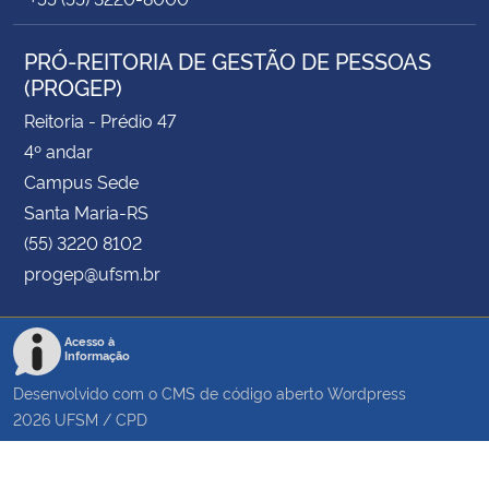
PRÓ-REITORIA DE GESTÃO DE PESSOAS
(PROGEP)
Reitoria - Prédio 47
4º andar
Campus Sede
Santa Maria-RS
(55) 3220 8102
progep@ufsm.br
Acesso à
Informação
Desenvolvido com o CMS de código aberto
Wordpress
2026
UFSM
/
CPD