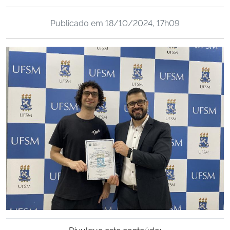
Ministério da Cidadania
Publicado em
18/10/2024, 17h09
Ministério da Saúde
Ministério de Minas e Energia
Ministério da Ciência, Tecnologia, Inovações e Comunicações
Ministério do Meio Ambiente
Ministério do Turismo
Ministério do Desenvolvimento Regional
Controladoria-Geral da União
Ministério da Mulher, da Família e dos Direitos Humanos
Divulgue este conteúdo: