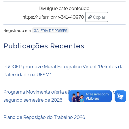
Divulgue este conteúdo:
Secretaria-Geral
https://ufsm.br/r-341-40970
Copiar
para área de tran
Secretaria de Governo
Registrado em
GALERIA DE POSSES
Publicações Recentes
Gabinete de Segurança Institucional
Advocacia-Geral da União
PROGEP promove Mural Fotográfico Virtual “Retratos da
Paternidade na UFSM”
Banco Central do Brasil
Planalto
Programa Movimenta oferta atividades físicas para o
segundo semestre de 2026
Plano de Reposição do Trabalho 2026