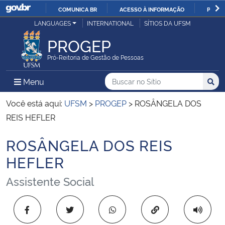
COMUNICA BR
ACESSO À INFORMAÇÃO
PARTI
Casa Civil
LANGUAGES
INTERNATIONAL
SÍTIOS DA UFSM
IR
PARA
PROGEP
Ministério da Justiça e Segurança Pública
O
Pró-Reitoria de Gestão de Pessoas
CONTEÚDO
Ministério da Defesa
Buscar no no Sítio
Busca
Busca:
Menu Principal do Sítio
Menu
Busc
Ministério das Relações Exteriores
Você está aqui:
UFSM
>
PROGEP
>
ROSÂNGELA DOS
REIS HEFLER
Ministério da Economia
ROSÂNGELA DOS REIS
Início do conteúdo
Ministério da Infraestrutura
HEFLER
Assistente Social
Ministério da Agricultura, Pecuária e Abastecimento
Ministério da Educação
Copiar para área 