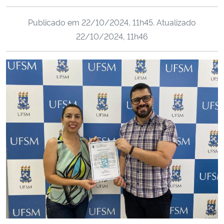
Ministério da Cidadania
Publicado em
22/10/2024, 11h45
. Atualizado
22/10/2024, 11h46
Ministério da Saúde
Ministério de Minas e Energia
Ministério da Ciência, Tecnologia, Inovações e Comunicações
Ministério do Meio Ambiente
Ministério do Turismo
Ministério do Desenvolvimento Regional
Controladoria-Geral da União
Ministério da Mulher, da Família e dos Direitos Humanos